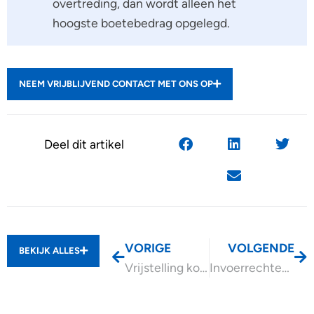
overtreding, dan wordt alleen het
hoogste boetebedrag opgelegd.
NEEM VRIJBLIJVEND CONTACT MET ONS OP
Deel dit artikel
VORIGE
VOLGENDE
BEKIJK ALLES
Vrijstelling korting producten uit eigen bedrijf vervalt
Invoerrechten op pakket tot € 150 en handling fee