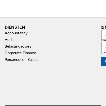
DIENSTEN
L
N
Accountancy
In
Audit
Do
Belastingadvies
Di
Corporate Finance
Pr
Personeel en Salaris