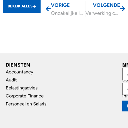
VORIGE
VOLGENDE
BEKIJK ALLES
Onzakelijke lening niet aangetoond, kwijtschelding belast
Verwerking crypto’s van ondernemer in aangifte IB
DIENSTEN
L
N
Accountancy
In
Audit
Do
Belastingadvies
Di
Corporate Finance
Pr
Personeel en Salaris