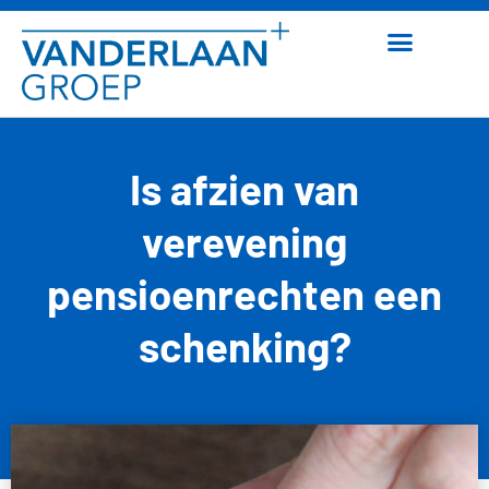
Is afzien van
verevening
pensioenrechten een
schenking?
24 maart 2026