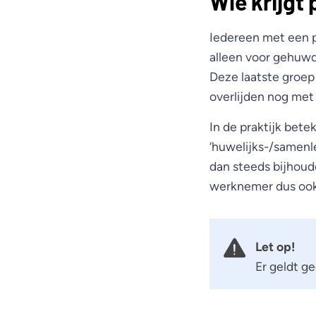
Wie krijgt
Iedereen met een p
alleen voor gehuwd
Deze laatste groep
overlijden nog met
In de praktijk bete
‘huwelijks-/samenl
dan steeds bijhoud
werknemer dus ook
Let op!
Er geldt g