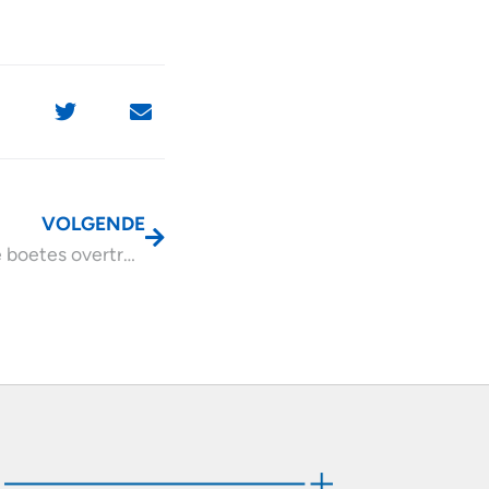
VOLGENDE
Bestuurlijke boetes overtreding registratieplicht UBO’s