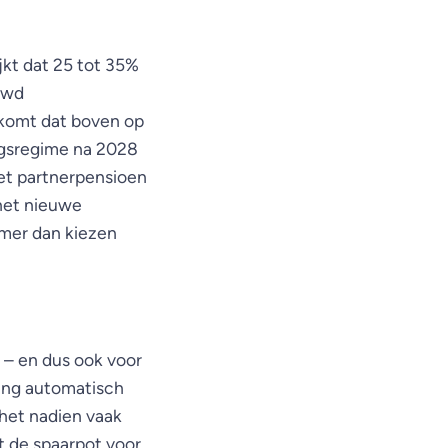
jkt dat 25 tot 35%
uwd
n komt dat boven op
ngsregime na 2028
et partnerpensioen
het nieuwe
emer dan kiezen
g – en dus ook voor
ring automatisch
 het nadien vaak
t de spaarpot voor