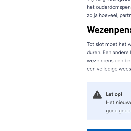
het ouderdomspens
zo ja hoeveel, par
Wezenpen
Tot slot moet het w
duren. Een andere l
wezenpensioen bedr
een volledige wees
Let op!
Het nieuwe
goed geco