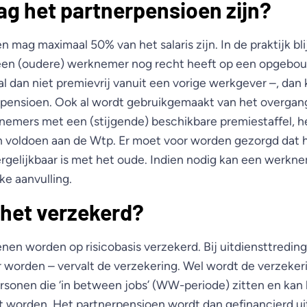
g het partnerpensioen zijn?
 mag maximaal 50% van het salaris zijn. In de praktijk bli
ls een (oudere) werknemer nog recht heeft op een opgebo
al dan niet premievrij vanuit een vorige werkgever –, da
rpensioen. Ook al wordt gebruikgemaakt van het overga
nemers met een (stijgende) beschikbare premiestaffel, h
n voldoen aan de Wtp. Er moet voor worden gezorgd dat 
rgelijkbaar is met het oude. Indien nodig kan een werkn
ke aanvulling.
 het verzekerd?
nen worden op risicobasis verzekerd. Bij uitdiensttredin
r worden – vervalt de verzekering. Wel wordt de verzeke
rsonen die ‘in between jobs’ (WW-periode) zitten en kan
zet worden. Het partnerpensioen wordt dan gefinancierd ui