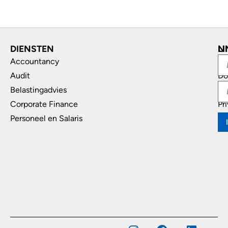
DIENSTEN
L
N
Accountancy
In
Audit
Do
Belastingadvies
Di
Corporate Finance
Pr
Personeel en Salaris