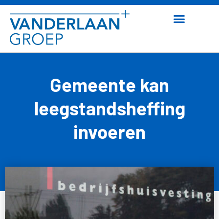
Gemeente kan
leegstandsheffing
invoeren
14 april 2026