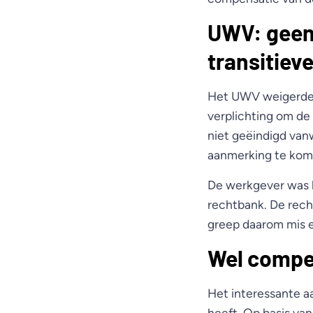
UWV: geen
transitiev
Het UWV weigerde 
verplichting om de
niet geëindigd van
aanmerking te kome
De werkgever was h
rechtbank. De rech
greep daarom mis e
Wel compen
Het interessante aa
heeft. Op basis va