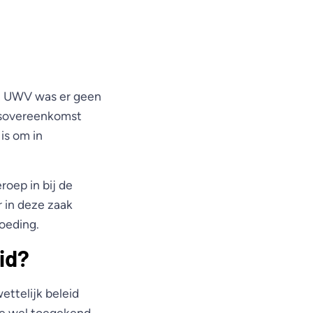
t UWV was er geen
idsovereenkomst
is om in
oep in bij de
 in deze zaak
oeding.
id?
ettelijk beleid
ie wel toegekend