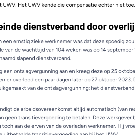
et UWV. Het UWV kende die compensatie echter niet toe.
einde dienstverband door overli
n een ernstig zieke werknemer was dat deze spoedig zo
nde van de wachttijd van 104 weken was op 14 september
naamd slapend dienstverband.
g een ontslagvergunning aan en kreeg deze op 25 oktobe
mer overleed een paar dagen later op 27 oktober 2023.
uikgemaakt van de ontslagvergunning: het dienstverband 
 eindigt de arbeidsovereenkomst altijd automatisch (van r
n geen transitievergoeding te betalen. Deze werkgever 
g toch aan de erven van de overleden werknemer. Hij vro
 uitbetaalde transitievergoeding aan bij het UWV.