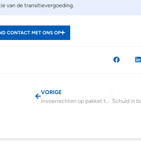
e van de transitievergoeding.
END CONTACT MET ONS OP
VORIGE
Invoerrechten op pakket tot € 150 en handling fee