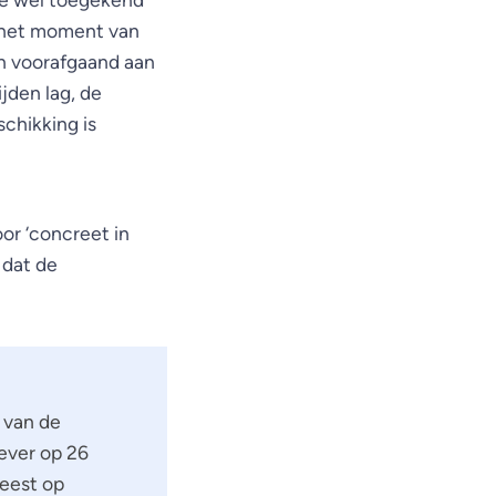
p het moment van
n voorafgaand aan
jden lag, de
chikking is
oor ‘concreet in
 dat de
 van de
ever op 26
eest op