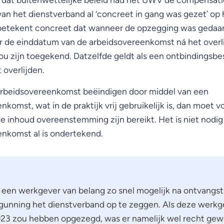
 van het dienstverband al ‘concreet in gang was gezet’ o
t betekent concreet dat wanneer de opzegging was gedaa
ar de einddatum van de arbeidsovereenkomst ná het overli
u zijn toegekend. Datzelfde geldt als een ontbindingsbes
 overlijden.
 arbeidsovereenkomst beëindigen door middel van een
komst, wat in de praktijk vrij gebruikelijk is, dan moet v
e inhoud overeenstemming zijn bereikt. Het is niet nodig
nkomst al is ondertekend.
r een werkgever van belang zo snel mogelijk na ontvangst
gunning het dienstverband op te zeggen. Als deze werkg
23 zou hebben opgezegd, was er namelijk wel recht gew