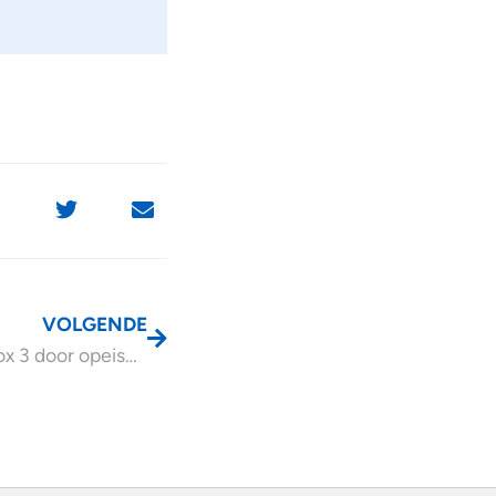
VOLGENDE
Schuld in box 3 door opeisen legitieme portie?