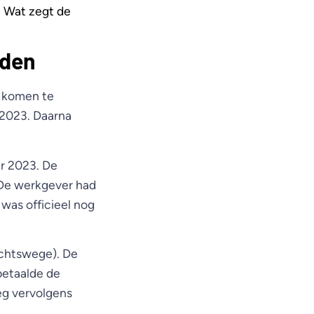
 Wat zegt de
jden
u komen te
 2023. Daarna
r 2023. De
 De werkgever had
was officieel nog
echtswege). De
betaalde de
eg vervolgens