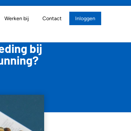
Werken bij
Contact
Inloggen
ding bij
gunning?