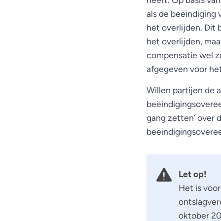
als de beëindiging
het overlijden. Di
het overlijden, ma
compensatie wel zo
afgegeven voor het
Willen partijen de
beëindigingsovereen
gang zetten’ over d
beëindigingsoveree
Let op!
Het is voo
ontslagver
oktober 20