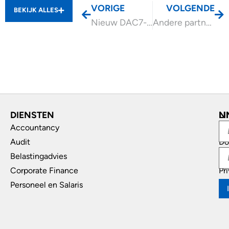
VORIGE
VOLGENDE
BEKIJK ALLES
Nieuw DAC7-portaal beschikbaar voor online platformen
Andere partnerverdeling na rechtsherstel box 3 toegestaan!
DIENSTEN
L
N
Accountancy
In
Audit
Do
Belastingadvies
Di
Corporate Finance
Pr
Personeel en Salaris