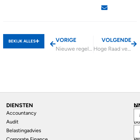
VORIGE
VOLGENDE
BEKIJK ALLES
Nieuwe regelhulp voor nabestaanden ondernemers
Hoge Raad verduidelijkt te verstrekken informatie WOZ-taxatie
DIENSTEN
L
N
Accountancy
In
Audit
Do
Belastingadvies
Di
Corporate Finance
Pr