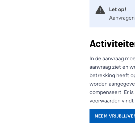
Let op!
Aanvragen
Activiteit
In de aanvraag moe
aanvraag ziet en we
betrekking heeft o
worden aangegeven
compenseert. Er is
voorwaarden vindt
NEEM VRIJBLIJV