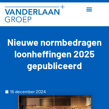
Nieuwe normbedragen
loonheffingen 2025
gepubliceerd
16 december 2024