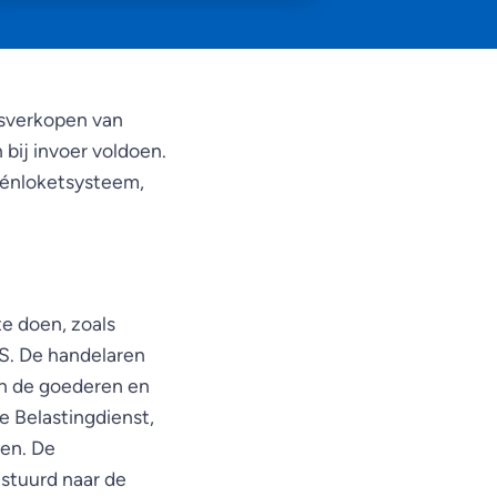
dsverkopen van
 bij invoer voldoen.
éénloketsysteem,
e doen, zoals
S. De handelaren
an de goederen en
e Belastingdienst,
len. De
stuurd naar de