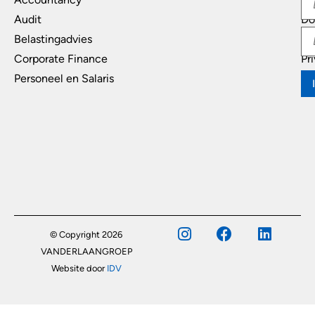
Audit
Do
Belastingadvies
Di
Corporate Finance
Pr
Personeel en Salaris
© Copyright 2026
VANDERLAANGROEP
Website door
IDV