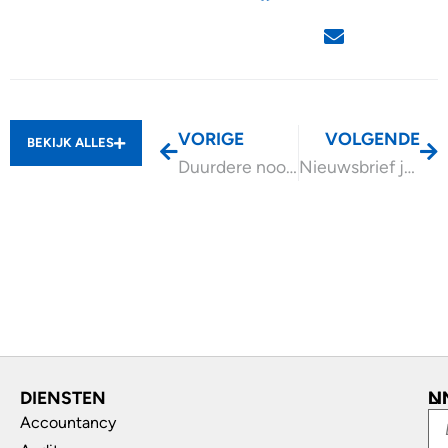
VORIGE
VOLGENDE
BEKIJK ALLES
Duurdere noodzakelijke voorzieningen via uitruil loon toegestaan?
Nieuwsbrief juli 2024
DIENSTEN
L
N
Accountancy
In