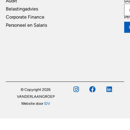
Audit
Do
Belastingadvies
Di
Corporate Finance
Pr
Personeel en Salaris
© Copyright 2026
VANDERLAANGROEP
Website door
IDV