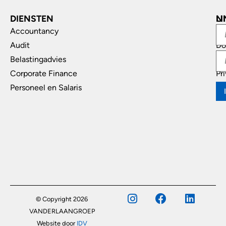
DIENSTEN
L
N
Accountancy
In
Audit
Do
Belastingadvies
Di
Corporate Finance
Pr
Personeel en Salaris
© Copyright 2026
VANDERLAANGROEP
Website door
IDV