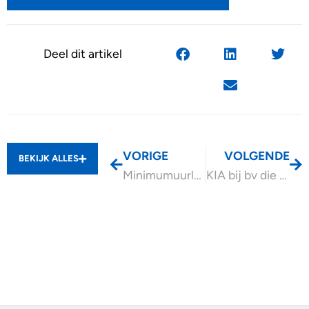
Deel dit artikel
VORIGE
VOLGENDE
BEKIJK ALLES
Minimumuurloon stijgt met 2,78% per 1 januari 2025
KIA bij bv die deelneemt in meerdere vof’s