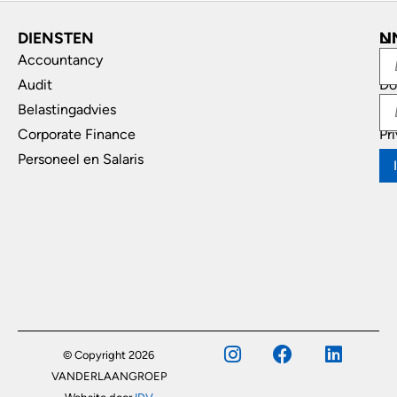
DIENSTEN
L
N
Accountancy
In
Audit
Do
Belastingadvies
Di
Corporate Finance
Pr
Personeel en Salaris
© Copyright 2026
VANDERLAANGROEP