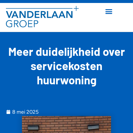
Meer duidelijkheid over
servicekosten
huurwoning
8 mei 2025