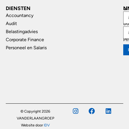
DIENSTEN
L
N
Accountancy
In
Audit
Do
Belastingadvies
Di
Corporate Finance
Pr
Personeel en Salaris
© Copyright 2026
VANDERLAANGROEP
Website door
IDV