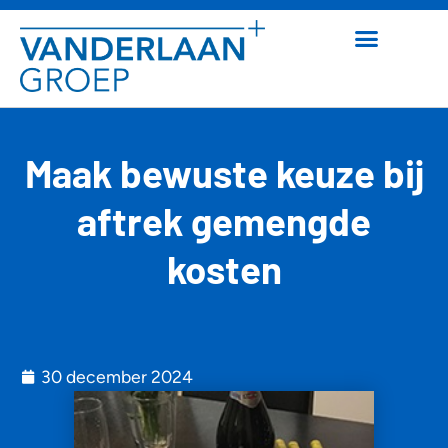
Maak bewuste keuze bij
aftrek gemengde
kosten
30 december 2024