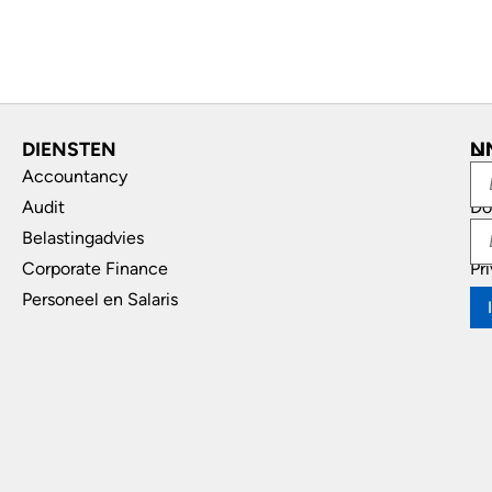
DIENSTEN
L
N
Accountancy
In
Audit
Do
Belastingadvies
Di
Corporate Finance
Pr
Personeel en Salaris