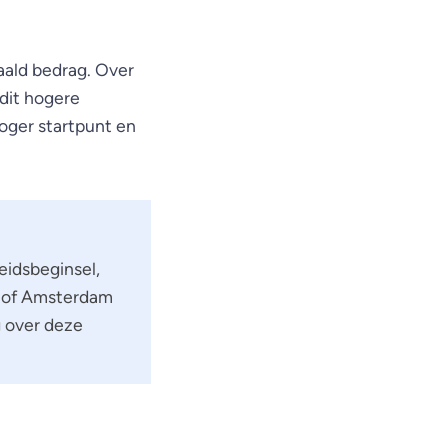
aald bedrag. Over
 dit hogere
oger startpunt en
heidsbeginsel,
shof Amsterdam
g over deze