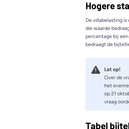
Hogere sta
De villabelasting 
die waarde bedraagt
percentage bij een
bedraagt de bijtel
Let op!
Over de vra
het evenre
op 21 okto
vraag oord
Tabel bijt