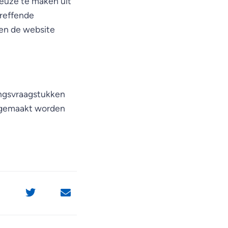
keuze te maken uit
treffende
en de website
ingsvraagstukken
k gemaakt worden