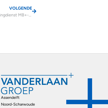
VOLGENDE
Brief Belastingdienst MB+-procedure box 3
Assendelft
Noord-Scharwoude