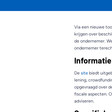
Via een nieuwe to
krijgen over besch
de ondernemer. Wel
ondernemer terec
Informatie
De
site
biedt uitgeb
lening, crowdfundin
opgevraagd over de
fiscale aspecten.
adviseren.