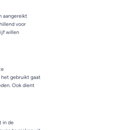
n aangereikt
hillend voor
jf willen
te
 het gebruikt gaat
eden. Ook dient
 in de