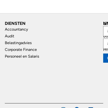
DIENSTEN
L
N
Accountancy
In
Audit
Do
Belastingadvies
Di
Corporate Finance
Pr
Personeel en Salaris