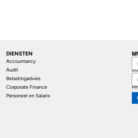
DIENSTEN
L
N
Accountancy
In
Audit
Do
Belastingadvies
Di
Corporate Finance
Pr
Personeel en Salaris