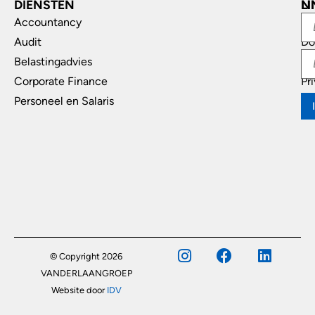
DIENSTEN
L
N
Accountancy
In
Audit
Do
Belastingadvies
Di
Corporate Finance
Pr
Personeel en Salaris
© Copyright 2026
VANDERLAANGROEP
Website door
IDV