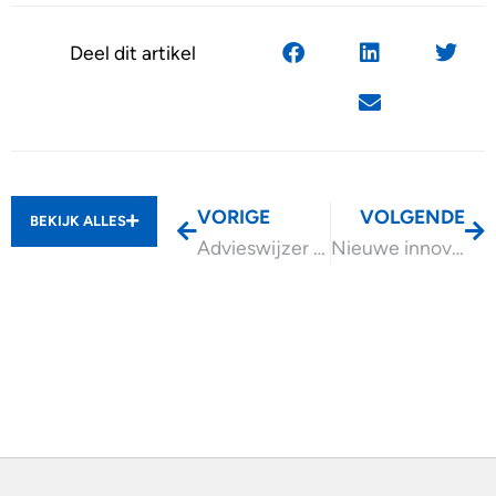
Deel dit artikel
VORIGE
VOLGENDE
BEKIJK ALLES
Advieswijzer Dga-taks lenen bij vennootschap (Wet excessief lenen)
Nieuwe innovatiesubsidie koolstofverwijdering