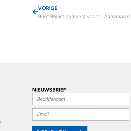
VORIGE
Brief Belastingdienst voortzettingseis bij schenking onderneming
NIEUWSBRIEF
g