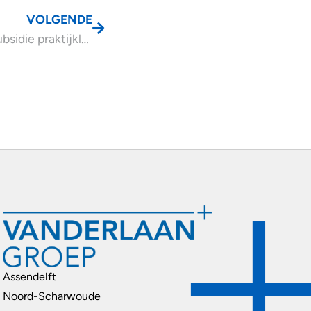
VOLGENDE
Aanvraag subsidie praktijkleren tot 17 september
Assendelft
Noord-Scharwoude