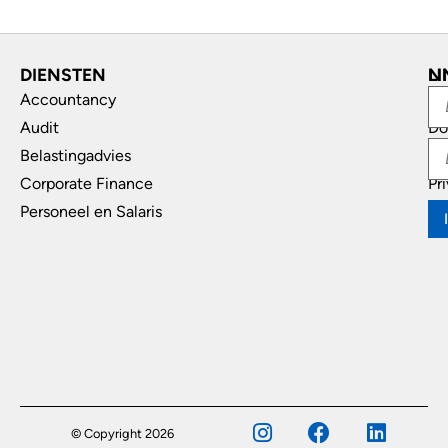
DIENSTEN
L
N
Accountancy
In
Audit
Do
Belastingadvies
Di
Corporate Finance
Pr
Personeel en Salaris
© Copyright 2026