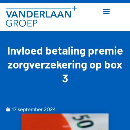
Invloed betaling premie
zorgverzekering op box
3
17 september 2024