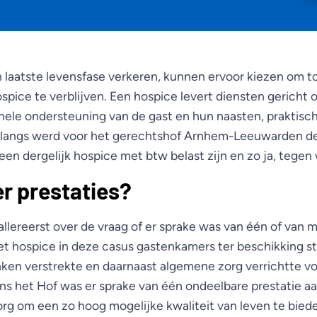
n laatste levensfase verkeren, kunnen ervoor kiezen om t
ospice te verblijven. Een hospice levert diensten gericht 
nele ondersteuning van de gast en hun naasten, praktisc
 Onlangs werd voor het gerechtshof Arnhem-Leeuwarden d
een dergelijk hospice met btw belast zijn en zo ja, tegen 
r prestaties?
llereerst over de vraag of er sprake was van één of van 
het hospice in deze casus gastenkamers ter beschikking st
nken verstrekte en daarnaast algemene zorg verrichtte v
ns het Hof was er sprake van één ondeelbare prestatie aa
org om een zo hoog mogelijke kwaliteit van leven te bied