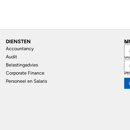
DIENSTEN
L
N
Accountancy
In
Audit
Do
Belastingadvies
Di
Corporate Finance
Pr
Personeel en Salaris