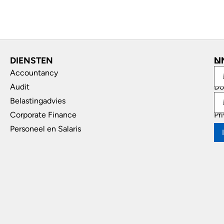
DIENSTEN
L
N
Accountancy
In
Audit
Do
Belastingadvies
Di
Corporate Finance
Pr
Personeel en Salaris