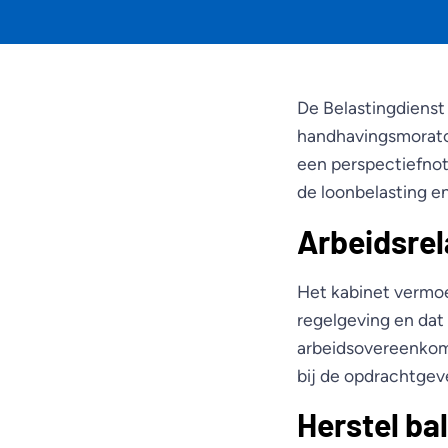
De Belastingdienst
handhavingsmorator
een perspectiefnot
de loonbelasting e
Arbeidsrel
Het kabinet vermoed
regelgeving en dat 
arbeidsovereenkoms
bij de opdrachtgeve
Herstel ba