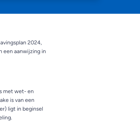
havingsplan 2024,
 een aanwijzing in
.
 is met wet- en
rake is van een
 ligt in beginsel
eling.