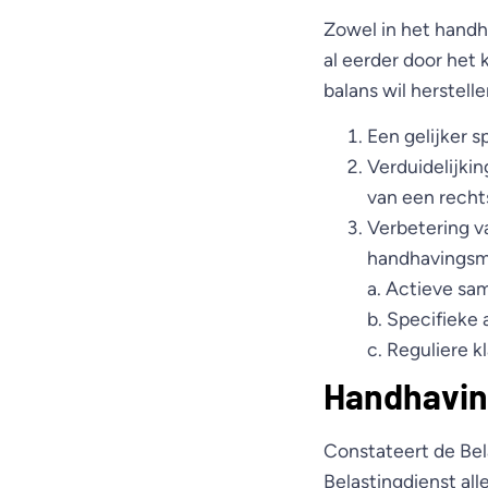
Zowel in het handha
al eerder door het
balans wil herstelle
Een gelijker 
Verduidelijkin
van een rech
Verbetering v
handhavingsmo
a. Actieve sa
b. Specifieke 
c. Reguliere k
Handhaving
Constateert de Bel
Belastingdienst al