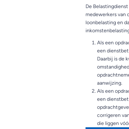
De Belastingdienst
medewerkers van de
loonbelasting en da
inkomstenbelasting
Als een opdrac
een dienstbetr
Daarbij is de 
omstandighede
opdrachtnemer
aanwijzing.
Als een opdrac
een dienstbet
opdrachtgever
corrigeren va
die liggen vó