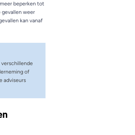
t meer beperken tot
e gevallen weer
gevallen kan vanaf
 verschillende
nderneming of
e adviseurs
en