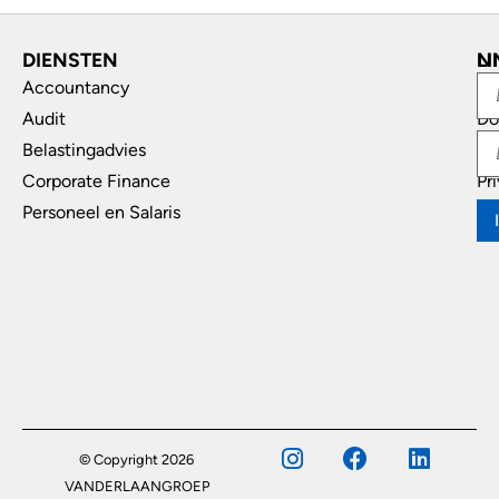
DIENSTEN
L
N
Accountancy
In
Audit
Do
Belastingadvies
Di
Corporate Finance
Pr
Personeel en Salaris
© Copyright 2026
VANDERLAANGROEP