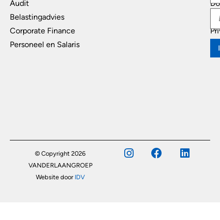
Audit
Do
Belastingadvies
Di
Corporate Finance
Pr
Personeel en Salaris
© Copyright 2026
VANDERLAANGROEP
Website door
IDV