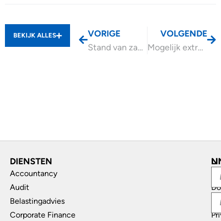
VORIGE
VOLGENDE
BEKIJK ALLES
Stand van zaken UBO-registers
Mogelijk extra verhoging kinderopvangtoeslag 2025
DIENSTEN
L
N
Accountancy
In
Audit
Do
Belastingadvies
Di
Corporate Finance
Pr