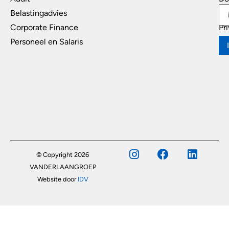
Belastingadvies
Di
Corporate Finance
Pr
Personeel en Salaris
© Copyright 2026
VANDERLAANGROEP
Website door
IDV