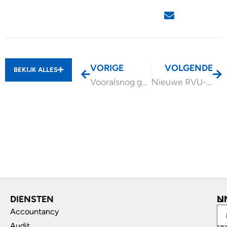
VORIGE
VOLGENDE
BEKIJK ALLES
Vooralsnog geen btw over pensioenpremie
Nieuwe RVU-regelingen vanaf 2026 en validatieproces
DIENSTEN
L
N
Accountancy
In
Audit
Do