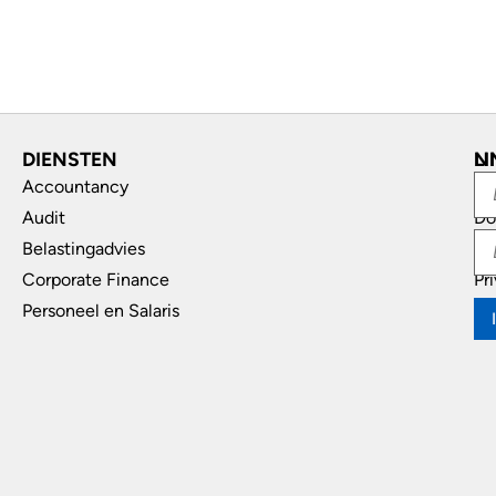
DIENSTEN
L
N
Accountancy
In
Audit
Do
Belastingadvies
Di
Corporate Finance
Pr
Personeel en Salaris