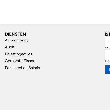
DIENSTEN
L
N
Accountancy
In
Audit
Do
Belastingadvies
Di
Corporate Finance
Pr
Personeel en Salaris