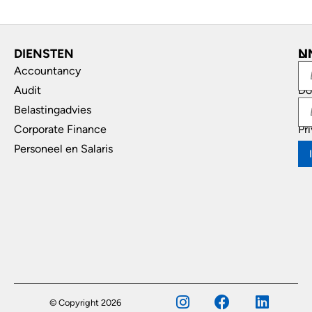
DIENSTEN
L
N
Accountancy
In
Audit
Do
Belastingadvies
Di
Corporate Finance
Pr
Personeel en Salaris
© Copyright 2026