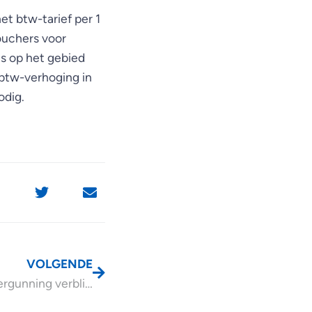
t btw-tarief per 1
vouchers voor
es op het gebied
 btw-verhoging in
odig.
VOLGENDE
Aanvraag vergunning verblijf en arbeid deels loon