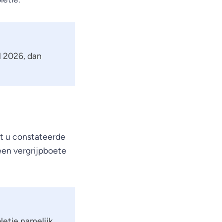
l 2026, dan
at u constateerde
 een vergrijpboete
letie namelijk