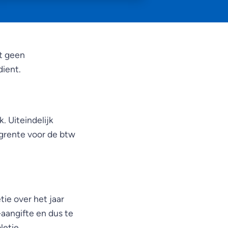
st geen
dient.
. Uiteindelijk
ngrente voor de btw
ie over het jaar
aangifte en dus te
letie.