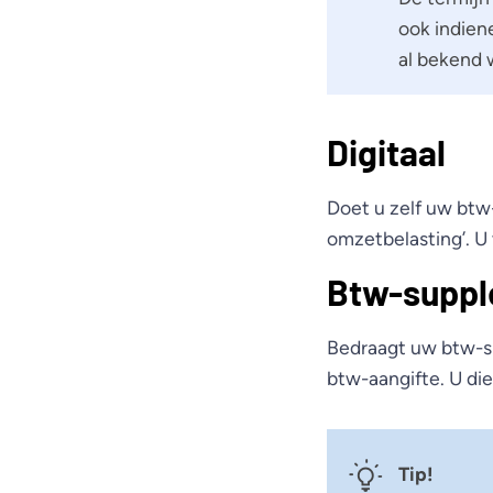
ook indien
al bekend 
Digitaal
Doet u zelf uw btw-
omzetbelasting’. U 
Btw-supple
Bedraagt uw btw-su
btw-aangifte. U di
Tip!