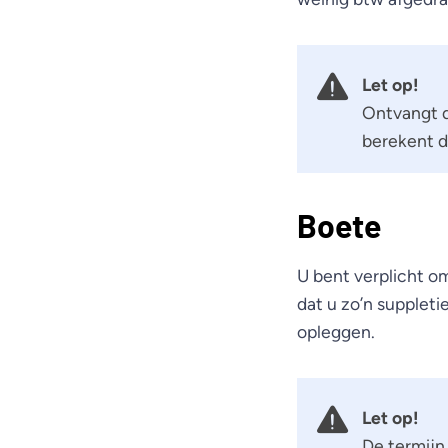
Let op!
Ontvangt d
berekent d
Boete
U bent verplicht o
dat u zo’n suppleti
opleggen.
Let op!
De termijn