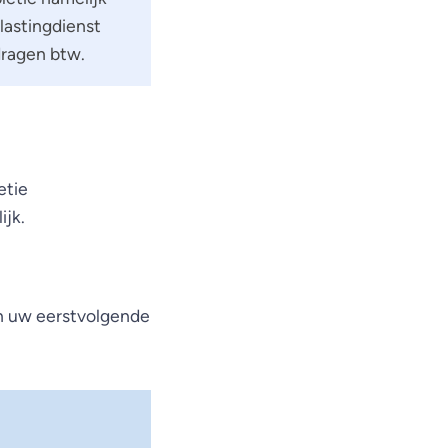
lastingdienst
dragen btw.
etie
ijk.
in uw eerstvolgende