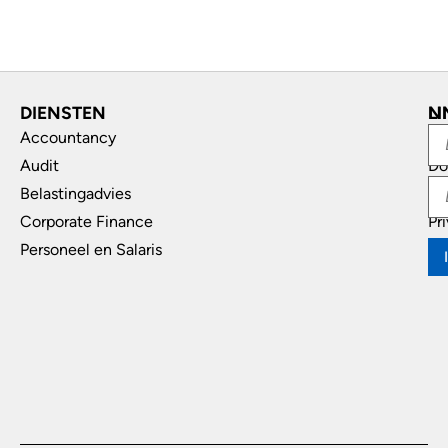
DIENSTEN
L
N
Accountancy
In
Audit
Do
Belastingadvies
Di
Corporate Finance
Pr
Personeel en Salaris