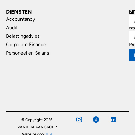
DIENSTEN
L
N
Accountancy
In
Audit
Do
Belastingadvies
Di
Corporate Finance
Pr
Personeel en Salaris
© Copyright 2026
VANDERLAANGROEP
Website door
IDV