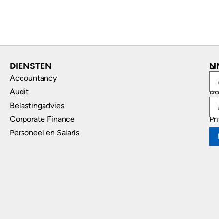
DIENSTEN
L
N
Accountancy
In
Audit
Do
Belastingadvies
Di
Corporate Finance
Pr
Personeel en Salaris