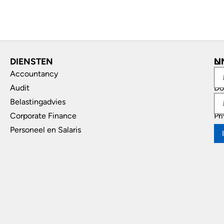
DIENSTEN
L
N
Accountancy
In
Audit
Do
Belastingadvies
Di
Corporate Finance
Pr
Personeel en Salaris