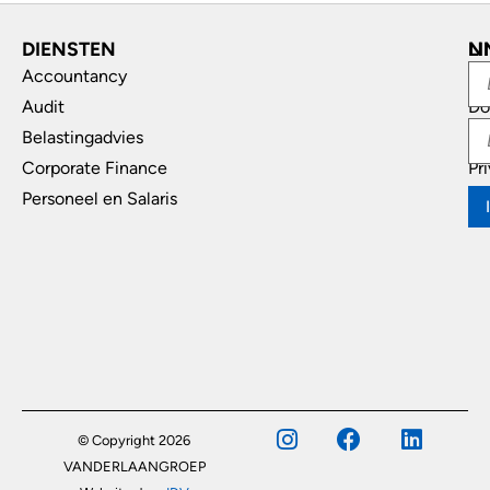
DIENSTEN
L
N
Accountancy
In
Audit
Do
Belastingadvies
Di
Corporate Finance
Pr
Personeel en Salaris
© Copyright 2026
VANDERLAANGROEP