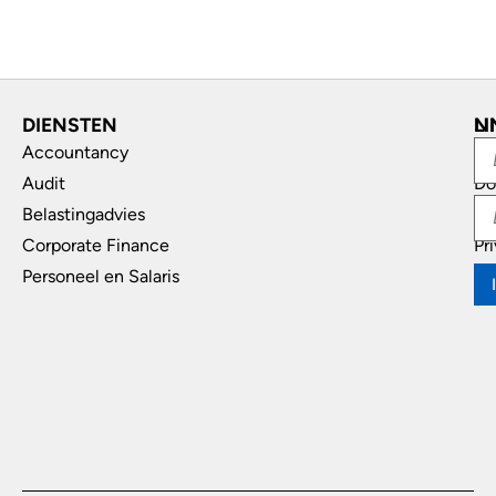
DIENSTEN
L
N
Accountancy
In
Audit
Do
Belastingadvies
Di
Corporate Finance
Pr
Personeel en Salaris