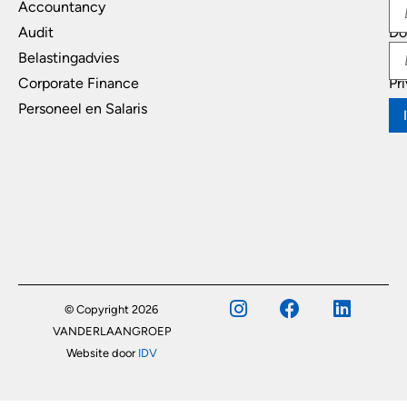
Accountancy
In
Audit
Do
Belastingadvies
Di
Corporate Finance
Pr
Personeel en Salaris
© Copyright 2026
VANDERLAANGROEP
Website door
IDV