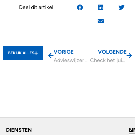
Deel dit artikel
VORIGE
VOLGENDE
BEKIJK ALLES
Advieswijzer Kantoor aan huis
Check het juiste btw-nummer
DIENSTEN
L
N