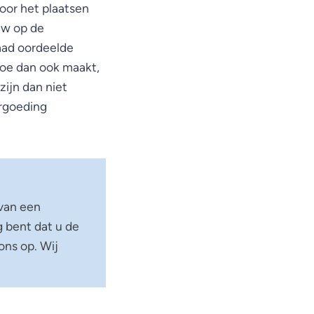
oor het plaatsen
tw op de
aad oordeelde
hoe dan ook maakt,
ijn dan niet
rgoeding
 van een
 bent dat u de
ns op. Wij