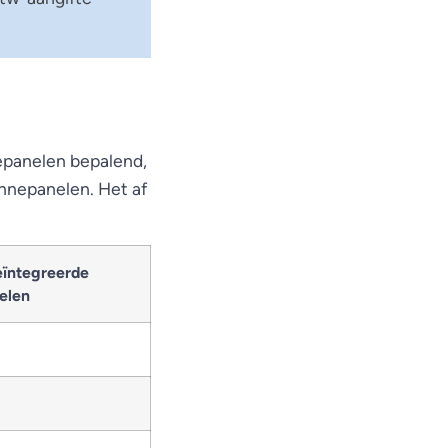
nepanelen bepalend,
onnepanelen. Het af
eïntegreerde
elen