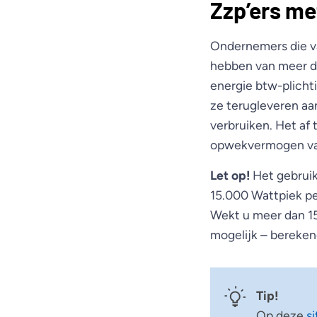
Zzp’ers met
Ondernemers die va
hebben van meer d
energie btw-plicht
ze terugleveren aa
verbruiken. Het af 
opwekvermogen van
Let op!
Het gebruik
15.000 Wattpiek per
Wekt u meer dan 15
mogelijk – berekene
Tip!
Op deze
s