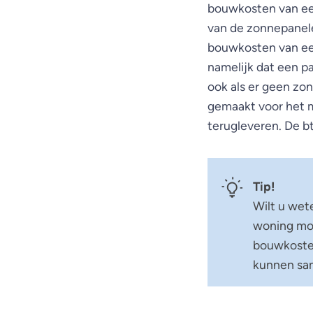
bouwkosten van een
van de zonnepanelen
bouwkosten van een
namelijk dat een p
ook als er geen zo
gemaakt voor het 
terugleveren. De b
Tip!
Wilt u wet
woning mog
bouwkosten
kunnen sam