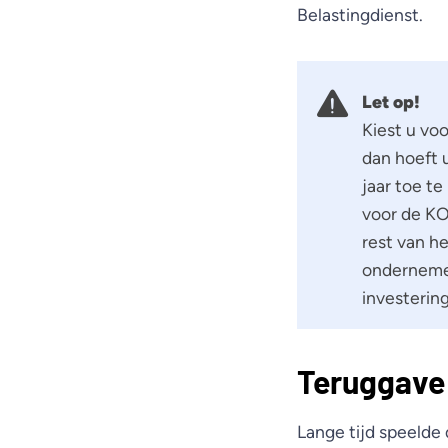
Belastingdienst.
Let op!
Kiest u vo
dan hoeft 
jaar toe t
voor de KO
rest van he
ondernemer
investerin
Teruggave
Lange tijd speelde