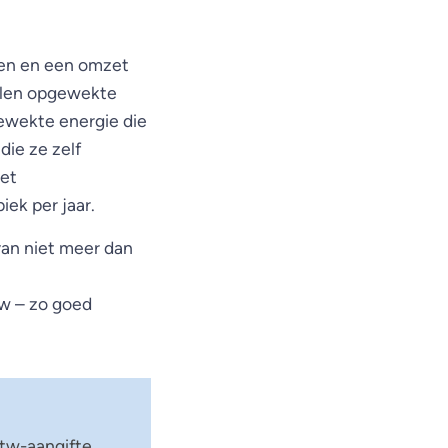
ren en een omzet
elen opgewekte
ewekte energie die
ie ze zelf
het
ek per jaar.
van niet meer dan
tw – zo goed
btw-aangifte