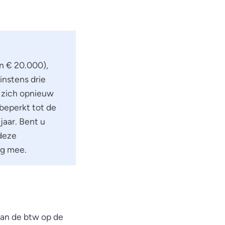
n € 20.000),
instens drie
u zich opnieuw
 beperkt tot de
jaar. Bent u
 deze
ng mee.
van de btw op de