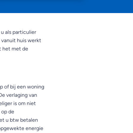
als particulier
 vanuit huis werkt
t het met de
op of bij een woning
De verlaging van
liger is om niet
 op de
et u btw betalen
f opgewekte energie