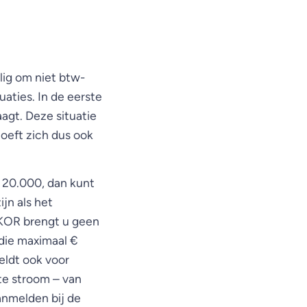
lig om niet btw-
uaties. In de eerste
agt. Deze situatie
hoeft zich dus ook
 20.000, dan kunt
jn als het
 KOR brengt u geen
 die maximaal €
ldt ook voor
e stroom – van
anmelden bij de