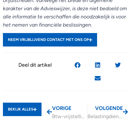
onjuistheden. Vanwege het brede en algemene
karakter van de Advieswijzer, is deze niet bedoeld om
alle informatie te verschaffen die noodzakelijk is voor
het nemen van financiële beslissingen.
NEEM VRIJBLIJVEND CONTACT MET ONS OP
Deel dit artikel
VORIGE
VOLGENDE
BEKIJK ALLES
Btw-vrijstelling maatschappelijk werk en schuldhulpverlening
Belastingdienst let in 2025 extra op zakelijke kosten