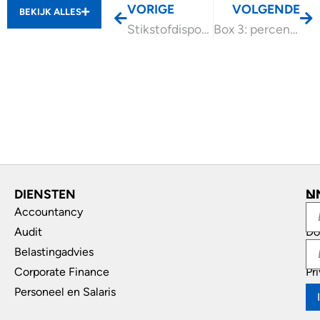
VORIGE
VOLGENDE
BEKIJK ALLES
Stikstofdispositieruimte is zelfstandig bedrijfsmiddel, HIR mogelijk
Box 3: percentages, vrijstellingen en bedragen 2026
DIENSTEN
L
N
Accountancy
In
Audit
Do
Belastingadvies
Di
Corporate Finance
Pr
Personeel en Salaris