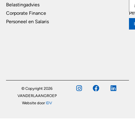
Belastingadvies
Di
Corporate Finance
Pr
Personeel en Salaris
© Copyright 2026
VANDERLAANGROEP
Website door
IDV