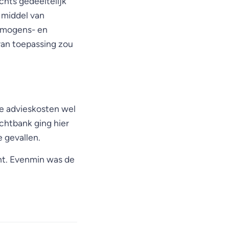
chts gedeeltelijk
 middel van
ermogens- en
 van toepassing zou
de advieskosten wel
chtbank ging hier
e gevallen.
ht. Evenmin was de