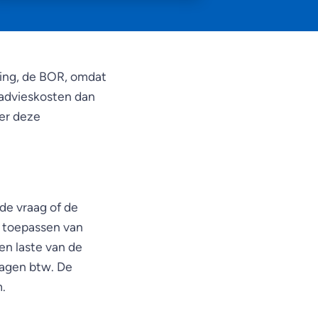
eling, de BOR, omdat
e advieskosten dan
ver deze
de vraag of de
t toepassen van
en laste van de
ragen btw. De
.