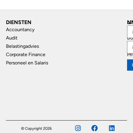
DIENSTEN
L
N
Accountancy
In
Audit
Do
Belastingadvies
Di
Corporate Finance
Pr
Personeel en Salaris
© Copyright 2026