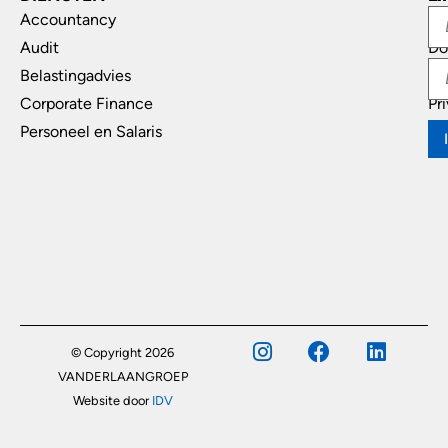
Accountancy
In
Audit
Do
Belastingadvies
Di
Corporate Finance
Pr
Personeel en Salaris
© Copyright 2026
VANDERLAANGROEP
Website door
IDV