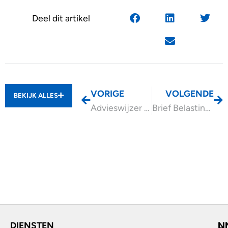
Deel dit artikel
VORIGE
VOLGENDE
BEKIJK ALLES
Advieswijzer Bedrijfsoverdracht
Brief Belastingdienst voortzettingseis bij schenking onderneming
DIENSTEN
L
N